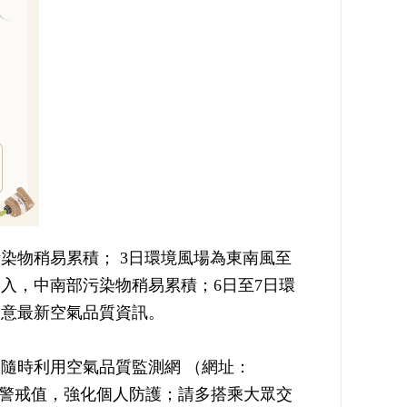
染物稍易累積； 3日環境風場為東南風至
入，中南部污染物稍易累積；6日至7日環
留意最新空氣品質資訊。
隨時利用空氣品質監測網 （網址：
P設定不同警戒值，強化個人防護；請多搭乘大眾交