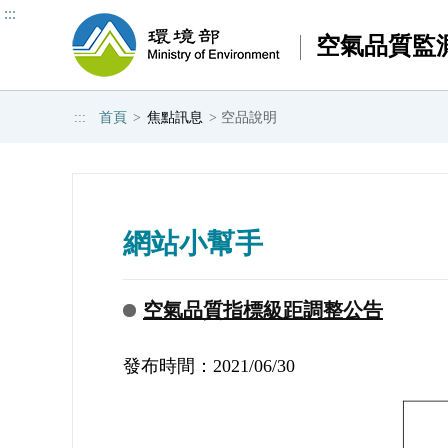
:::
空氣品質監
中央監測
光化監測
空氣品質預報
作業規範
空品小百科
揚
:::
首頁
>
焦點訊息
>
空品說明
熱門關鍵字：
AQI
空品預報
PM2.5
臭
監測資料
監測資料
三日空品區預報
空氣品質標準法規
認識天氣系統與空氣品質的關聯
監
前一日空品指標
背景介紹
空氣品質特報
空氣品質指標
從風向看空氣品質
背
背景介紹
測站簡介
監測原理介紹
污染物特性
網站小幫手
測站簡介
儀器簡介
預報作業規範
影響空氣品質的氣象要素
儀器簡介
細胞廣播執行方式
空氣品質與日常生活
細懸浮微粒手動監測
臺灣空品時空特徵
空氣品質指標級距調整公告
測站影像
空品之最
認識空污感測物聯網
發布時間：2021/06/30