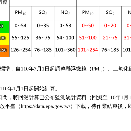
標準，自110年7月1日起調整懸浮微粒（PM
）、二氧化
10
10年1月1日起開始計算。
月19日間，將回溯計算已公布監測統計資料（回溯至110年
https://data.epa.gov.tw/）下載，待作業