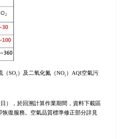
硫（SO
）及二氧化氮（NO
）AQI空氣污
2
2
1月1日），於回溯計算作業期間，資料下載區
結束後，即恢復服務。空氣品質標準修正部分詳見