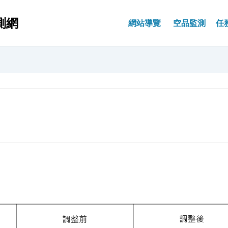
測網
網站導覽
空品監測
任
塵監測
地方監測
專欄系列
交通監測
境外沙塵
品保作業
背
常
氧
空品指標
年報
歷年監測值
測資料
監測資料
名人專欄
全國監測資料
境外沙塵
背景說明
監
相
景介紹
背景介紹
背景介紹
背景介紹
作業規範
背
儀