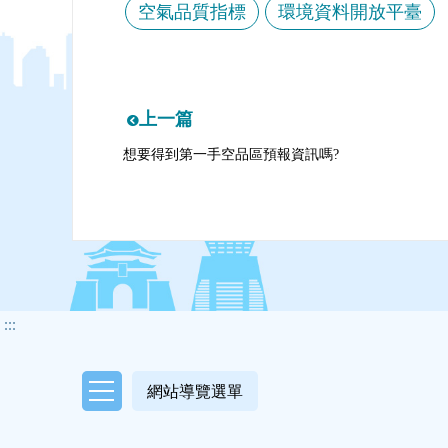
空氣品質指標
環境資料開放平臺
上一篇
上
想要得到第一手空品區預報資訊嗎?
一
篇
:::
網站導覽選單
網站導覽選單