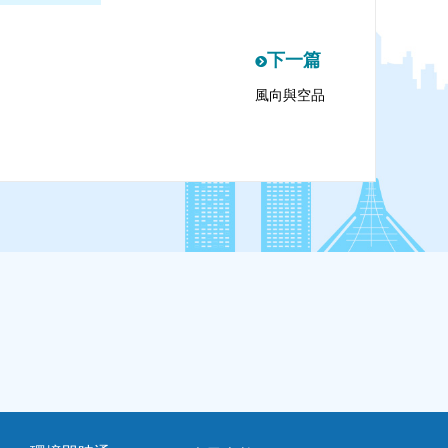
下一篇
下
風向與空品
一
篇