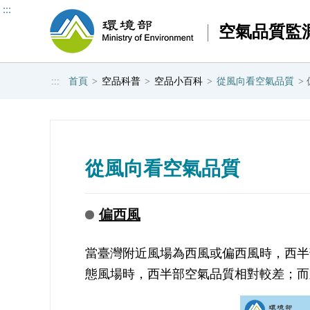
:::
空氣品質監
中央監測
光化監測
空氣品質預報
作業規範
空品小百科
揚
:::
首頁
>
空品科普
>
空品小百科
>
從風向看空氣品質
>
熱門關鍵字：
AQI
空品預報
PM2.5
臭
監測資料
監測資料
三日空品區預報
空氣品質標準法規
認識天氣系統與空氣品質的關聯
監
前一日空品指標
背景介紹
空氣品質特報
空氣品質指標
從風向看空氣品質
背
背景介紹
測站簡介
監測原理介紹
污染物特性
從風向看空氣品質
測站簡介
儀器簡介
預報作業規範
影響空氣品質的氣象要素
儀器簡介
細胞廣播執行方式
空氣品質與日常生活
細懸浮微粒手動監測
臺灣空品時空特徵
偏西風
測站影像
空品之最
認識空污感測物聯網
當臺灣附近風場為西風或偏西風時，西半
態風場時，西半部空氣品質相對較差；而