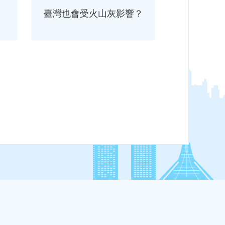
臺灣也會受火山灰影響？