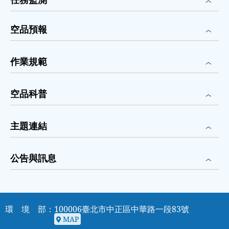
12
時
空品預報
30.5
ppb、
作業規範
2026/08/05
13
空品科普
時
32.1
主題連結
ppb、
2026/08/05
公告與訊息
14
時
33.8
ppb、
環 境 部：100006臺北市中正區中華路一段83號
MAP
2026/08/05