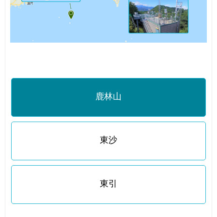
鹿林山
東沙
東引