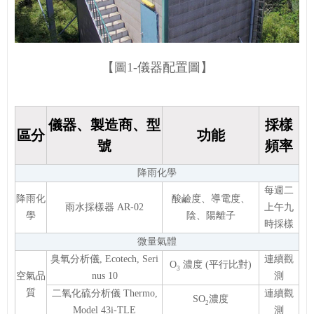
【圖1-儀器配置圖】
儀器、製造商、型
採樣
區分
功能
號
頻率
降雨化學
每週二
降雨化
酸鹼度、導電度、
雨水採樣器 AR-02
上午九
學
陰、陽離子
時採樣
微量氣體
臭氧分析儀, Ecotech, Seri
連續觀
O
濃度 (平行比對)
3
空氣品
nus 10
測
質
二氧化硫分析儀 Thermo,
連續觀
SO
濃度
2
Model 43i-TLE
測