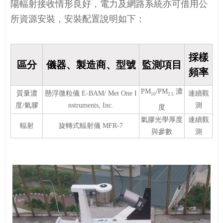
陽輻射接收情形良好，電力及網路系統亦可借用公
所資源安裝，安裝配置說明如下：
採樣
區分
儀器、製造商、型號
監測項目
頻率
PM
/PM
濃
質量濃
懸浮微粒儀 E-BAM/ Met One I
連續觀
10
2.5
度/氣膠
nstruments, Inc.
測
度
氣膠光學厚度
連續觀
輻射
旋轉式輻射儀 MFR-7
與參數
測