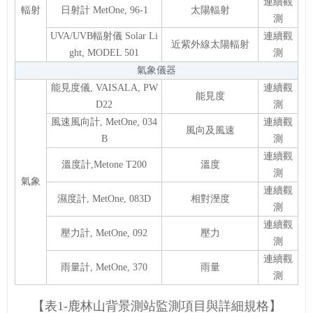
連續觀
輻射
日射計 MetOne, 96-1
太陽輻射
測
UVA/UVB輻射儀 Solar Li
連續觀
近紫外線太陽輻射
ght, MODEL 501
測
氣象儀器
能見度儀, VAISALA, PW
連續觀
能見度
D22
測
風速風向計, MetOne, 034
連續觀
風向及風速
B
測
連續觀
溫度計,Metone T200
溫度
測
氣象
連續觀
濕度計, MetOne, 083D
相對溼度
測
連續觀
壓力計, MetOne, 092
壓力
測
連續觀
雨量計, MetOne, 370
雨量
測
【表1-鹿林山背景測站監測項目與詳細規格】