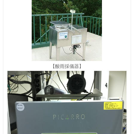
【酸雨採儀器】