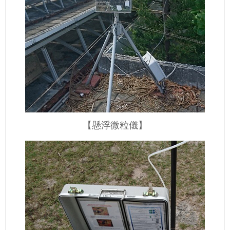
【懸浮微粒儀】