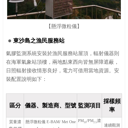
【懸浮微粒儀】
東沙島之漁民服務站
氣膠監測系統安裝於漁民服務站屋頂，輻射儀器則
在海軍氣象站頂樓，兩地點東西向皆無屏障遮蔽，
日照輻射接收情形良好，電力可借用當地資源。安
裝配置說明如下：
採樣頻
區分
儀器、製造商、型號
監測項目
率
PM
/PM
濃
質量濃
懸浮微粒儀 E-BAM/ Met One
10
2.5
連續觀測