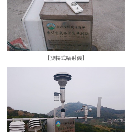
【旋轉式輻射儀】