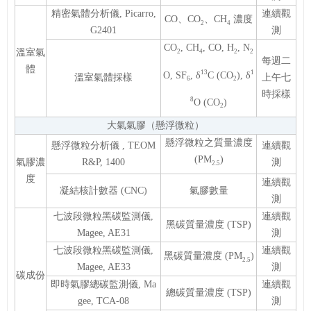
精密氣體分析儀, Picarro,
連續觀
CO、CO
、CH
濃度
2
4
G2401
測
CO
, CH
, CO, H
, N
溫室氣
2
4
2
2
每週二
體
13
1
O, SF
, δ
C (CO
), δ
溫室氣體採樣
上午七
6
2
時採樣
8
O (CO
)
2
大氣氣膠（懸浮微粒）
懸浮微粒之質量濃度
懸浮微粒分析儀 , TEOM
連續觀
(PM
)
氣膠濃
R&P, 1400
測
2.5
度
連續觀
凝結核計數器 (CNC)
氣膠數量
測
七波段微粒黑碳監測儀,
連續觀
黑碳質量濃度 (TSP)
Magee, AE31
測
七波段微粒黑碳監測儀,
連續觀
黑碳質量濃度 (PM
)
2.5
Magee, AE33
測
碳成份
即時氣膠總碳監測儀, Ma
連續觀
總碳質量濃度 (TSP)
gee, TCA-08
測