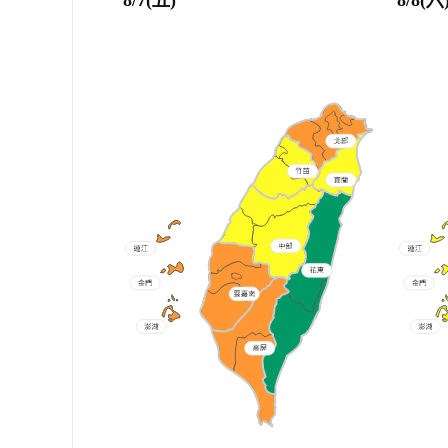
8/7(五)
8/8(六