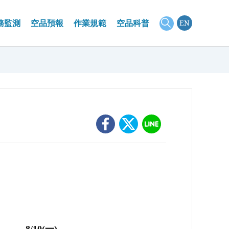
務監測
空品預報
作業規範
空品科普
EN
景監測
見問題
大氣遙測
測資料
關名詞定義
微脈衝雷射雷達測站
景介紹
器簡介