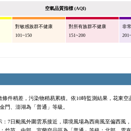
空氣品質指標 (AQI)
對敏感族群不健康
對所有族群不健康
非
101~150
151~200
201
散條件稍差，污染物稍易累積。依10時監測結果，花東空
金門、澎湖為「普通」等級。
顯示：7日颱風外圍雲系接近，環境風場為西南風至偏西風
；竹苗、中部、宜蘭空品區為「普通」等級；北部、雲