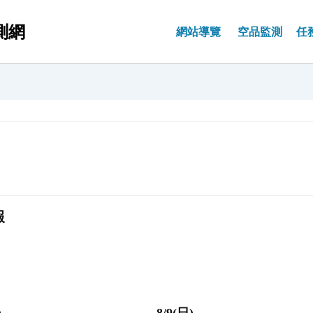
測網
網站導覽
空品監測
任
塵監測
地方監測
專欄系列
交通監測
境外沙塵
品保作業
背
常
氧
空品指標
年報
歷年監測值
測資料
監測資料
名人專欄
全國監測資料
境外沙塵
背景說明
監
相
景介紹
背景介紹
背景介紹
背景介紹
作業規範
背
儀
報