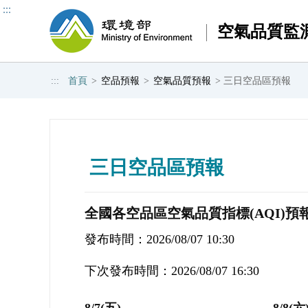
:::
空氣品質監
中央監測
光化監測
空氣品質預報
作業規範
空品小百科
揚
:::
首頁
>
空品預報
>
空氣品質預報
>
三日空品區預報
熱門關鍵字：
AQI
空品預報
PM2.5
臭
監測資料
監測資料
三日空品區預報
空氣品質標準法規
認識天氣系統與空氣品質的關聯
監
前一日空品指標
背景介紹
空氣品質特報
空氣品質指標
從風向看空氣品質
背
背景介紹
測站簡介
監測原理介紹
污染物特性
三日空品區預報
測站簡介
儀器簡介
預報作業規範
影響空氣品質的氣象要素
儀器簡介
細胞廣播執行方式
空氣品質與日常生活
細懸浮微粒手動監測
臺灣空品時空特徵
全國各空品區空氣品質指標(AQI)預
測站影像
空品之最
發布時間：2026/08/07 10:30
認識空污感測物聯網
下次發布時間：2026/08/07 16:30