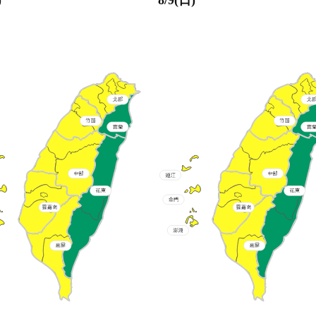
)
8/9(日)