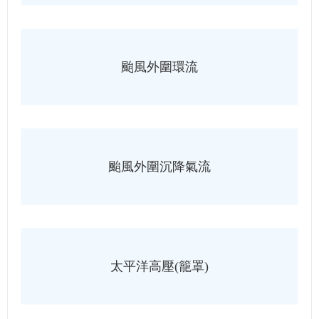
颱風外圍環流
颱風外圍沉降氣流
太平洋高壓(籠罩)