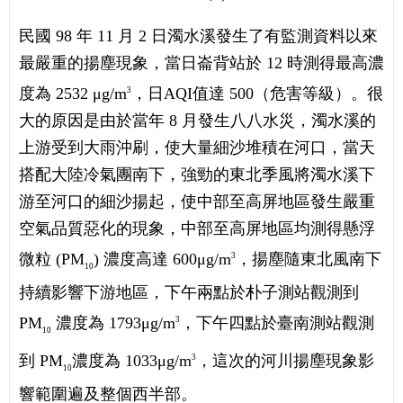
民國 98 年 11 月 2 日濁水溪發生了有監測資料以來
最嚴重的揚塵現象，當日崙背站於 12 時測得最高濃
度為 2532 μg/m
，日AQI值達 500（危害等級）。很
3
大的原因是由於當年 8 月發生八八水災，濁水溪的
上游受到大雨沖刷，使大量細沙堆積在河口，當天
搭配大陸冷氣團南下，強勁的東北季風將濁水溪下
游至河口的細沙揚起，使中部至高屏地區發生嚴重
空氣品質惡化的現象，中部至高屏地區均測得懸浮
微粒 (PM
) 濃度高達 600μg/m
，揚塵隨東北風南下
3
10
持續影響下游地區，下午兩點於朴子測站觀測到
PM
濃度為 1793μg/m
，下午四點於臺南測站觀測
3
10
到 PM
濃度為 1033μg/m
，這次的河川揚塵現象影
3
10
響範圍遍及整個西半部。