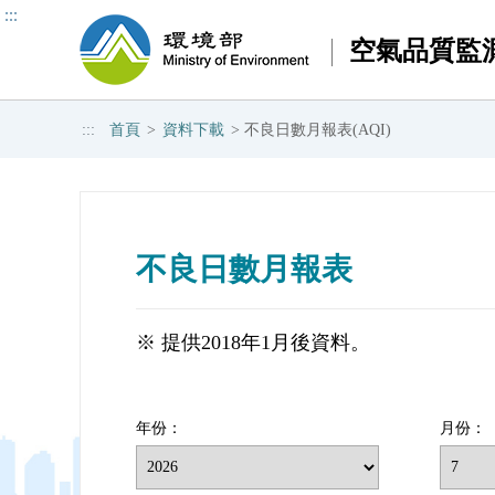
:::
空氣品質監
中央監測
光化監測
空氣品質預報
作業規範
空品小百科
揚
:::
首頁
>
資料下載
>
不良日數月報表(AQI)
熱門關鍵字：
AQI
空品預報
PM2.5
臭
監測資料
監測資料
三日空品區預報
空氣品質標準法規
認識天氣系統與空氣品質的關聯
監
前一日空品指標
背景介紹
空氣品質特報
空氣品質指標
從風向看空氣品質
背
背景介紹
測站簡介
監測原理介紹
污染物特性
不良日數月報表
測站簡介
儀器簡介
預報作業規範
影響空氣品質的氣象要素
儀器簡介
細胞廣播執行方式
空氣品質與日常生活
細懸浮微粒手動監測
臺灣空品時空特徵
※ 提供2018年1月後資料。
測站影像
空品之最
認識空污感測物聯網
年份：
月份：