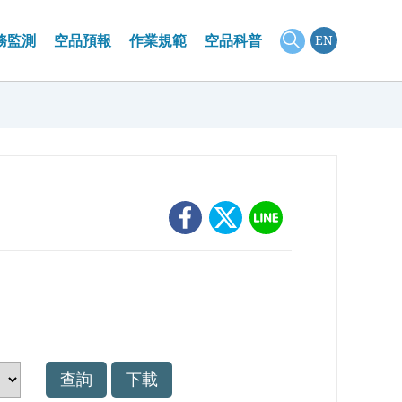
務監測
空品預報
作業規範
空品科普
EN
景監測
見問題
大氣遙測
測資料
關名詞定義
微脈衝雷射雷達測站
景介紹
器簡介