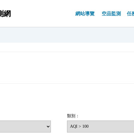
測網
網站導覽
空品監測
任
塵監測
地方監測
專欄系列
交通監測
境外沙塵
品保作業
背
常
氧
空品指標
年報
歷年監測值
測資料
監測資料
名人專欄
全國監測資料
境外沙塵
背景說明
監
相
景介紹
背景介紹
背景介紹
背景介紹
作業規範
背
儀
類別：