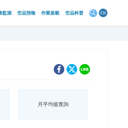
務監測
空品預報
作業規範
空品科普
EN
景監測
見問題
大氣遙測
測資料
關名詞定義
微脈衝雷射雷達測站
景介紹
器簡介
月平均值查詢