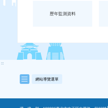
歷年監測資料
:::
網站導覽選單
網站導覽選單