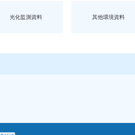
光化監測資料
其他環境資料